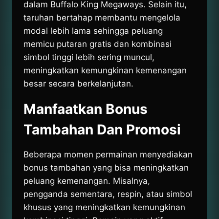
dalam Buffalo King Megaways. Selain itu,
taruhan bertahap membantu mengelola
modal lebih lama sehingga peluang
memicu putaran gratis dan kombinasi
simbol tinggi lebih sering muncul,
meningkatkan kemungkinan kemenangan
besar secara berkelanjutan.
Manfaatkan Bonus
Tambahan Dan Promosi
Beberapa momen permainan menyediakan
bonus tambahan yang bisa meningkatkan
peluang kemenangan. Misalnya,
pengganda sementara, respin, atau simbol
khusus yang meningkatkan kemungkinan