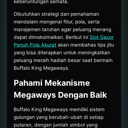
keberuntungan semata.
Dibutuhkan strategi dan pemahaman
mendalam mengenai fitur, pola, serta
manajemen taruhan agar peluang menang
dapat dimaksimalkan. Berikut ini
Slot Gacor
Penuh Pola Akurat
akan membahas tips jitu
yang bisa diterapkan untuk meningkatkan
peluang meraih hadiah besar saat bermain
Buffalo King Megaways.
Pahami Mekanisme
Megaways Dengan Baik
Buffalo King Megaways memiliki sistem
gulungan yang berubah-ubah di setiap
putaran, dengan jumlah simbol yang