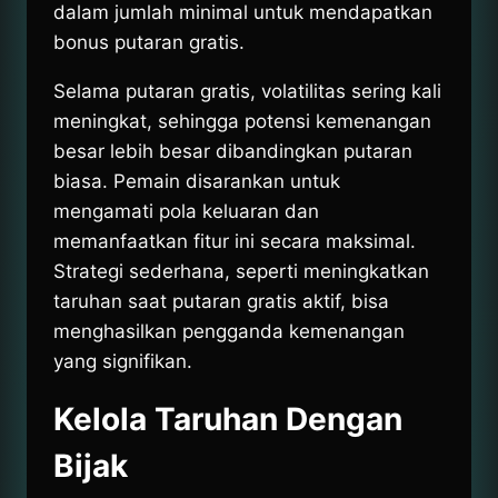
dalam jumlah minimal untuk mendapatkan
bonus putaran gratis.
Selama putaran gratis, volatilitas sering kali
meningkat, sehingga potensi kemenangan
besar lebih besar dibandingkan putaran
biasa. Pemain disarankan untuk
mengamati pola keluaran dan
memanfaatkan fitur ini secara maksimal.
Strategi sederhana, seperti meningkatkan
taruhan saat putaran gratis aktif, bisa
menghasilkan pengganda kemenangan
yang signifikan.
Kelola Taruhan Dengan
Bijak