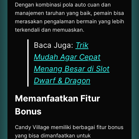
Dengan kombinasi pola auto cuan dan
manajemen taruhan yang baik, pemain bisa
merasakan pengalaman bermain yang lebih
terkendali dan memuaskan.
Baca Juga:
Trik
Mudah Agar Cepat
Menang Besar di Slot
Dwarf & Dragon
Memanfaatkan Fitur
Bonus
Candy Village memiliki berbagai fitur bonus
yang bisa dimanfaatkan untuk