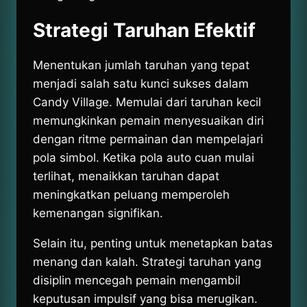
Strategi Taruhan Efektif
Menentukan jumlah taruhan yang tepat
menjadi salah satu kunci sukses dalam
Candy Village. Memulai dari taruhan kecil
memungkinkan pemain menyesuaikan diri
dengan ritme permainan dan mempelajari
pola simbol. Ketika pola auto cuan mulai
terlihat, menaikkan taruhan dapat
meningkatkan peluang memperoleh
kemenangan signifikan.
Selain itu, penting untuk menetapkan batas
menang dan kalah. Strategi taruhan yang
disiplin mencegah pemain mengambil
keputusan impulsif yang bisa merugikan.