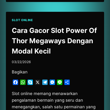
SLOT ONLINE
Cara Gacor Slot Power Of
Thor Megaways Dengan
Modal Kecil
03/22/2026
Bagikan
Facebook
WhatsApp
Skype
X
Telegram
Messenger
Line
Share
Slot online memang menawarkan
pengalaman bermain yang seru dan
menegangkan, salah satu permainan yang