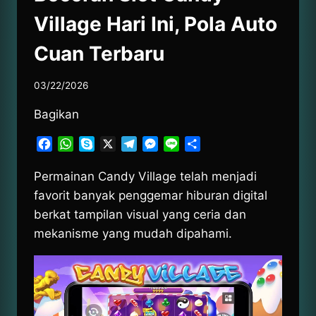
Village Hari Ini, Pola Auto
Cuan Terbaru
03/22/2026
Bagikan
Facebook
WhatsApp
Skype
X
Telegram
Messenger
Line
Share
Permainan Candy Village telah menjadi
favorit banyak penggemar hiburan digital
berkat tampilan visual yang ceria dan
mekanisme yang mudah dipahami.